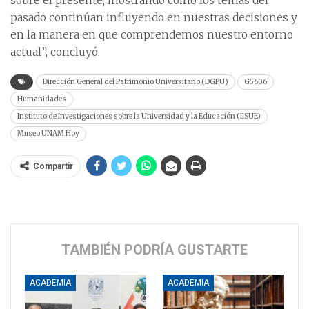
sobre el presente, mostrando cómo los temas del
pasado continúan influyendo en nuestras decisiones y
en la manera en que comprendemos nuestro entorno
actual”, concluyó.
Dirección General del Patrimonio Universitario (DGPU)
G5606
Humanidades
Instituto de Investigaciones sobre la Universidad y la Educación (IISUE)
Museo UNAM Hoy
Compartir
TAMBIÉN PODRÍA GUSTARTE
ACADEMIA
ACADEMIA