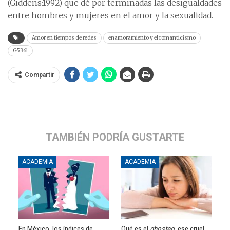
(Giddens:1992) que dé por terminadas las desigualdades
entre hombres y mujeres en el amor y la sexualidad.
Amor en tiempos de redes
enamoramiento y el romanticismo
G5361
Compartir
TAMBIÉN PODRÍA GUSTARTE
ACADEMIA
ACADEMIA
En México, los índices de
Qué es el
ghosteo
, ese cruel