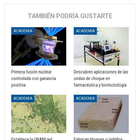
TAMBIÉN PODRÍA GUSTARTE
ACADEMIA
ACADEMIA
Primera fusión nuclear
Descubren aplicaciones de las
controlada con ganancia
ondas de choque en
positiva
farmacéutica y biotecnología
ACADEMIA
ACADEMIA
Establece la UNAM red
Fabrican bloques o ladrillos