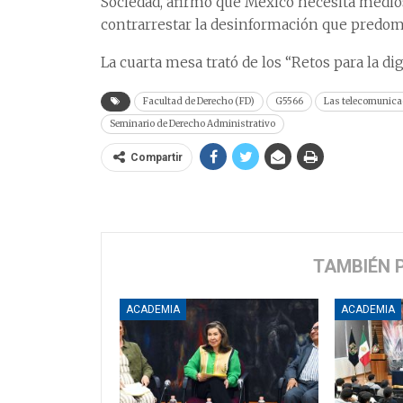
Sociedad, afirmó que México necesita medio
contrarrestar la desinformación que predom
La cuarta mesa trató de los “Retos para la dig
Facultad de Derecho (FD)
G5566
Las telecomunica
Seminario de Derecho Administrativo
Compartir
TAMBIÉN 
ACADEMIA
ACADEMIA