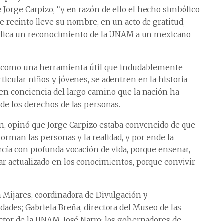
Jorge Carpizo, “y en razón de ello el hecho simbólico
te recinto lleve su nombre, en un acto de gratitud,
implica un reconocimiento de la UNAM a un mexicano
ige como una herramienta útil que indudablemente
rticular niños y jóvenes, se adentren en la historia
en conciencia del largo camino que la nación ha
de los derechos de las personas.
n, opinó que Jorge Carpizo estaba convencido de que
rman las personas y la realidad, y por ende la
ercía con profunda vocación de vida, porque enseñar,
tar actualizado en los conocimientos, porque convivir
Mijares, coordinadora de Divulgación y
ades; Gabriela Breña, directora del Museo de las
ector de la UNAM, José Narro; los gobernadores de