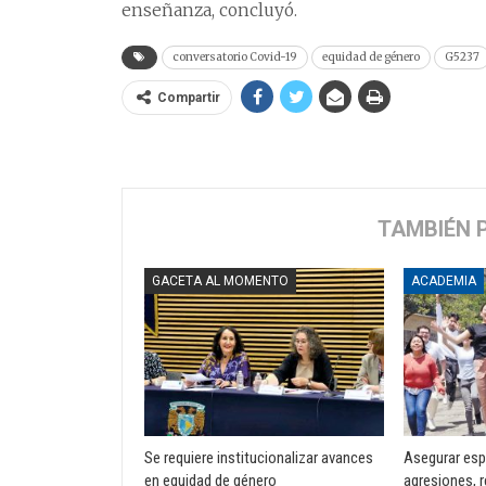
enseñanza, concluyó.
conversatorio Covid-19
equidad de género
G5237
Compartir
TAMBIÉN 
GACETA AL MOMENTO
ACADEMIA
Se requiere institucionalizar avances
Asegurar esp
en equidad de género
agresiones, r