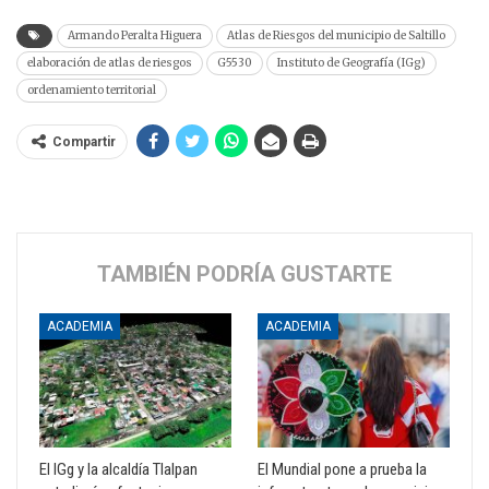
Armando Peralta Higuera
Atlas de Riesgos del municipio de Saltillo
elaboración de atlas de riesgos
G5530
Instituto de Geografía (IGg)
ordenamiento territorial
Compartir
TAMBIÉN PODRÍA GUSTARTE
ACADEMIA
ACADEMIA
El IGg y la alcaldía Tlalpan
El Mundial pone a prueba la