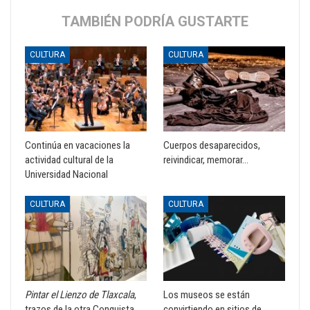
TAMBIÉN PODRÍA GUSTARTE
CULTURA
CULTURA
Continúa en vacaciones la
Cuerpos desaparecidos,
actividad cultural de la
reivindicar, memorar…
Universidad Nacional
CULTURA
CULTURA
Pintar el Lienzo de Tlaxcala
,
Los museos se están
trazos de la otra Conquista
convirtiendo en sitios de