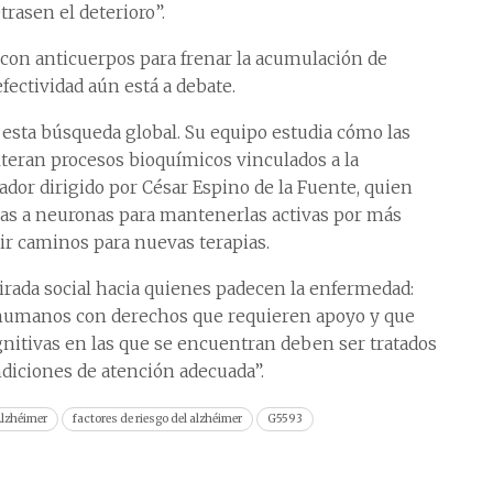
rasen el deterioro”.
con anticuerpos para frenar la acumulación de
fectividad aún está a debate.
a esta búsqueda global. Su equipo estudia cómo las
alteran procesos bioquímicos vinculados a la
dor dirigido por César Espino de la Fuente, quien
nas a neuronas para mantenerlas activas por más
rir caminos para nuevas terapias.
mirada social hacia quienes padecen la enfermedad:
 humanos con derechos que requieren apoyo y que
itivas en las que se encuentran deben ser tratados
ndiciones de atención adecuada”.
Alzhéimer
factores de riesgo del alzhéimer
G5593