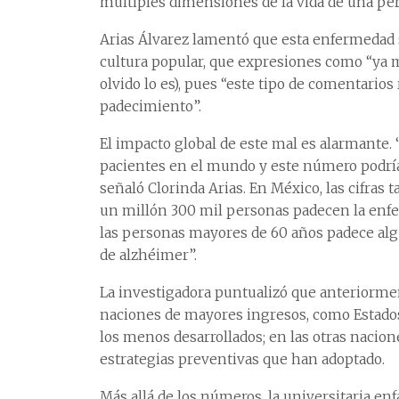
múltiples dimensiones de la vida de una per
Arias Álvarez lamentó que esta enfermedad s
cultura popular, que expresiones como “ya m
olvido lo es), pues “este tipo de comentarios
padecimiento”.
El impacto global de este mal es alarmante. 
pacientes en el mundo y este número podría 
señaló Clorinda Arias. En México, las cifr
un millón 300 mil personas padecen la enfer
las personas mayores de 60 años padece algú
de alzhéimer”.
La investigadora puntualizó que anteriorme
naciones de mayores ingresos, como Estados 
los menos desarrollados; en las otras nacion
estrategias preventivas que han adoptado.
Más allá de los números, la universitaria en