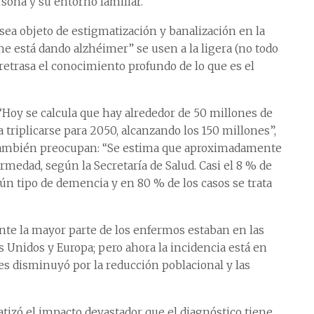
sona y su entorno familiar.
ea objeto de estigmatización y banalización en la
e está dando alzhéimer” se usen a la ligera (no todo
 retrasa el conocimiento profundo de lo que es el
“Hoy se calcula que hay alrededor de 50 millones de
triplicarse para 2050, alcanzando los 150 millones”,
as también preocupan: “Se estima que aproximadamente
medad, según la Secretaría de Salud. Casi el 8 % de
n tipo de demencia y en 80 % de los casos se trata
nte la mayor parte de los enfermos estaban en las
Unidos y Europa; pero ahora la incidencia está en
es disminuyó por la reducción poblacional y las
fatizó el impacto devastador que el diagnóstico tiene