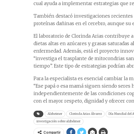
cual ayuda a implementar estrategias que ret
También destacó investigaciones recientes 
proteínas dañinas en el cerebro, aunque su e
El laboratorio de Clorinda Arias contribuye 
dietas altas en azúcares y grasas saturadas 
enfermedad. Además, está el proyecto innova
“investiga el trasplante de mitocondrias sa
tiempo”. Este tipo de estrategias podrían ab
Para la especialista es esencial cambiar la 
“Ese papá o esa mamá siguen siendo seres
independientemente de las condiciones cogn
con el mayor respeto, dignidad y ofrecer co
Alzheimer
Clorinda Arias Álvarez
Día Mundial del 
investigación sobre alzhéimer
Compartir