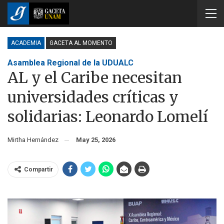
ACADEMIA
GACETA AL MOMENTO
Asamblea Regional de la UDUALC
AL y el Caribe necesitan
universidades críticas y
solidarias: Leonardo Lomelí
Mirtha Hernández
May 25, 2026
Compartir