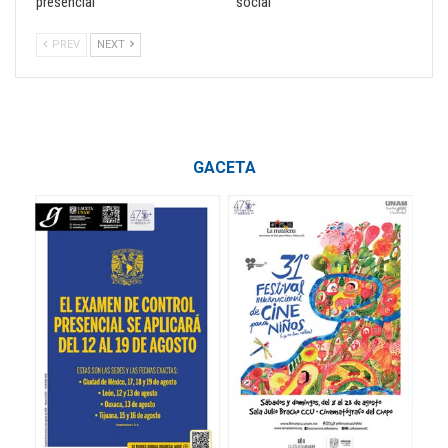
presencial
social
PREV
NEXT
GACETA