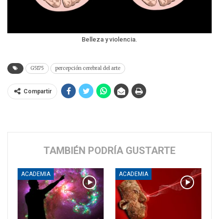
Belleza y violencia.
G5175
percepción cerebral del arte
Compartir
TAMBIÉN PODRÍA GUSTARTE
ACADEMIA
ACADEMIA