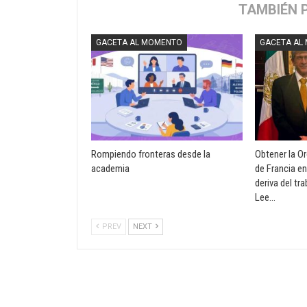
TAMBIÉN 
GACETA AL MOMENTO
GACETA AL
Rompiendo fronteras desde la
Obtener la O
academia
de Francia en
deriva del tr
Lee…
PREV
NEXT