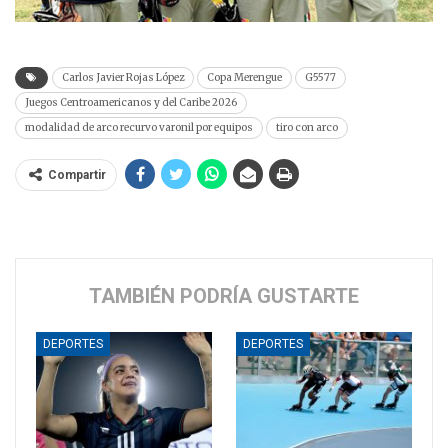
Carlos Javier Rojas López
Copa Merengue
G5577
Juegos Centroamericanos y del Caribe 2026
modalidad de arco recurvo varonil por equipos
tiro con arco
Compartir
TAMBIÉN PODRÍA GUSTARTE
DEPORTES
DEPORTES