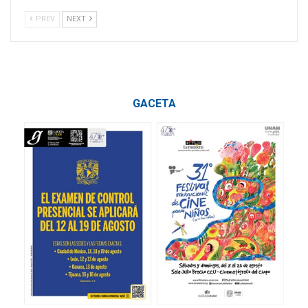
PREV
NEXT
GACETA