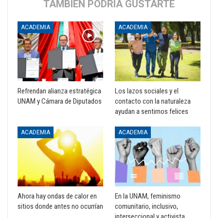
TAMBIÉN PODRÍA GUSTARTE
ACADEMIA
ACADEMIA
Refrendan alianza estratégica
Los lazos sociales y el
UNAM y Cámara de Diputados
contacto con la naturaleza
ayudan a sentirnos felices
ACADEMIA
ACADEMIA
Ahora hay ondas de calor en
En la UNAM, feminismo
sitios donde antes no ocurrían
comunitario, inclusivo,
interseccional y activista