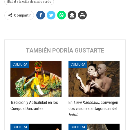
¡Baila! a la orilla de un río sordo
Compartir
TAMBIÉN PODRÍA GUSTARTE
CULTURA
CULTURA
Tradición y Actualidad en los
En
Love Kanshaku
, convergen
Cuerpos Danzantes
dos visiones antagónicas del
butoh
CULTURA
CULTURA