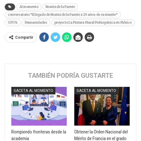
Al momento
Beatriz de la Fuente
conversatorio “El legado de Beatriz de la Fuente a 20 años de su muerte”
G5574
Humanidades
proyecto La Pintura Mural Prehispánica en México
Compartir
TAMBIÉN PODRÍA GUSTARTE
GACETA AL MOMENTO
GACETA AL MOMENTO
Rompiendo fronteras desde la
Obtener la Orden Nacional del
academia
Mérito de Francia en el grado