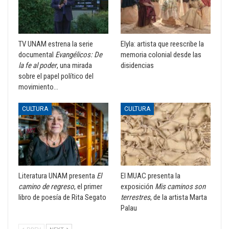
TV UNAM estrena la serie
Elyla: artista que reescribe la
documental
Evangélicos: De
memoria colonial desde las
la fe al poder
, una mirada
disidencias
sobre el papel político del
movimiento…
CULTURA
CULTURA
Literatura UNAM presenta
El
El MUAC presenta la
camino de regreso
, el primer
exposición
Mis caminos son
libro de poesía de Rita Segato
terrestres
, de la artista Marta
Palau