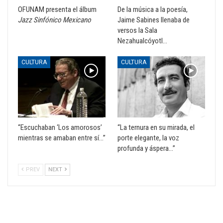
OFUNAM presenta el álbum
De la música a la poesía,
Jazz Sinfónico Mexicano
Jaime Sabines llenaba de
versos la Sala
Nezahualcóyotl…
CULTURA
CULTURA
“Escuchaban ‘Los amorosos’
“La ternura en su mirada, el
mientras se amaban entre sí…”
porte elegante, la voz
profunda y áspera…”
PREV
NEXT