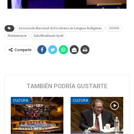
Asociación Nacional de Escritores en Lenguas Indígenas
G5000
Montemayor
Sala Nezahualcóyotl
Compartir
TAMBIÉN PODRÍA GUSTARTE
CULTURA
CULTURA