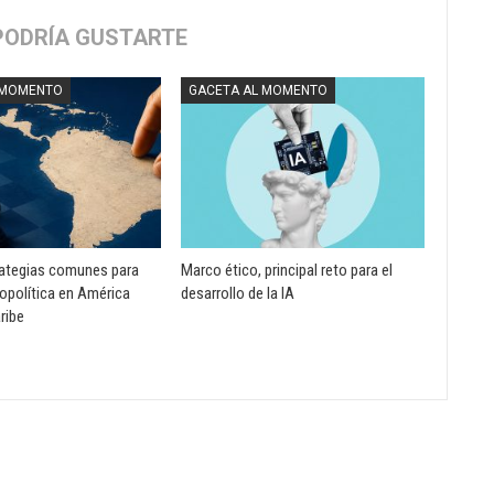
PODRÍA GUSTARTE
 MOMENTO
GACETA AL MOMENTO
rategias comunes para
Marco ético, principal reto para el
opolítica en América
desarrollo de la IA
aribe