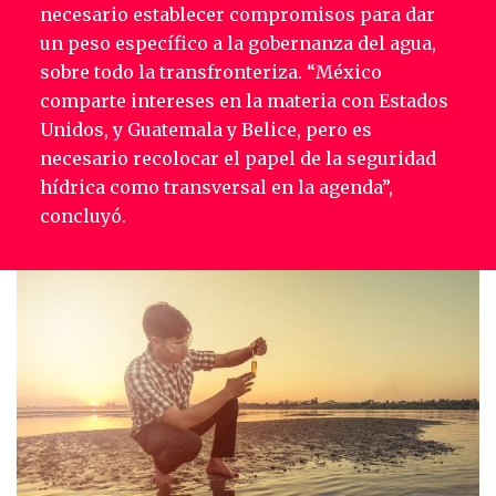
necesario establecer compromisos para dar
un peso específico a la gobernanza del agua,
sobre todo la transfronteriza. “México
comparte intereses en la materia con Estados
Unidos, y Guatemala y Belice, pero es
necesario recolocar el papel de la seguridad
hídrica como transversal en la agenda”,
concluyó.