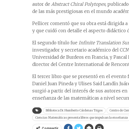
autor de
Abstract Chiral Polytopes
, publicado
de las más prestigiosas en el mundo académ
Pellicer comentó que su obra está dirigida a
y que cuidó con detalle el aspecto didáctico d
El segundo título fue
Infinite Translation Sur
investigador y secretario académico del CCM
Universidad de Burdeos en Francia, y Pascal 
director del Centre International de Renco
El tercer libro que se presentó en el evento 
Daniel Juan Pineda y Ulises Said Landín Juár
surgió a partir del interés de sus autores en
enseñanza de las matemáticas a nivel secun
Biblioteca Dr. Humberto Cárdenas Trigos
Centro de Ci
Ciencias Matemáticas presenta libros que impulsan la enseñanza
Compartir