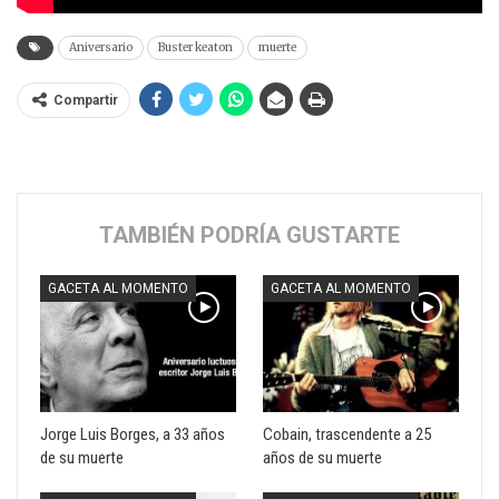
Aniversario
Buster keaton
muerte
Compartir
TAMBIÉN PODRÍA GUSTARTE
GACETA AL MOMENTO
GACETA AL MOMENTO
Jorge Luis Borges, a 33 años
Cobain, trascendente a 25
de su muerte
años de su muerte