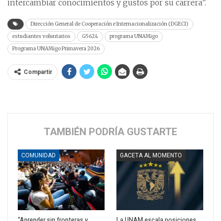
intercambiar conocimientos y gustos por su carrera”.
Dirección General de Cooperación e Internacionalización (DGECI)
estudiantes voluntarios
G5624
programa UNAMigo
Programa UNAMigo Primavera 2026
Compartir
TAMBIÉN PODRÍA GUSTARTE
COMUNIDAD
GACETA AL MOMENTO
“Aprender sin fronteras y
La UNAM escala posiciones