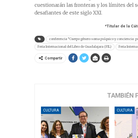
cuestionarán las fronteras y los límites del
desafiantes de este siglo XXI.
*Titular de la C
conferencia “Cuerpo género soma psíquico y conciencia: po
Feria Internacional del Libro de Guadalajara (FIL)
Feria Intern
Compartir
TAMBIÉN 
CULTURA
CULTURA