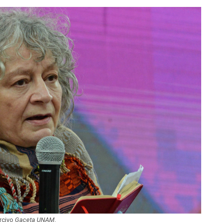
rcivo
Gaceta UNAM
.