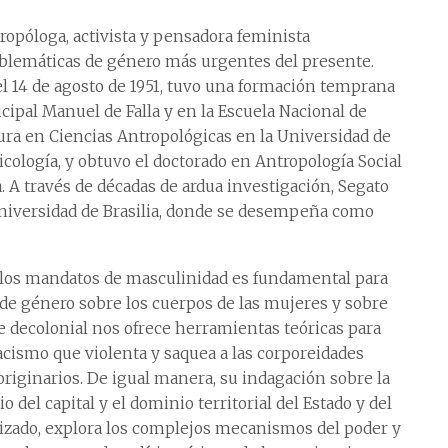
tropóloga, activista y pensadora feminista
oblemáticas de género más urgentes del presente.
el 14 de agosto de 1951, tuvo una formación temprana
ipal Manuel de Falla y en la Escuela Nacional de
tura en Ciencias Antropológicas en la Universidad de
ología, y obtuvo el doctorado en Antropología Social
a. A través de décadas de ardua investigación, Segato
 Universidad de Brasilia, donde se desempeña como
y los mandatos de masculinidad es fundamental para
as de género sobre los cuerpos de las mujeres y sobre
je decolonial nos ofrece herramientas teóricas para
racismo que violenta y saquea a las corporeidades
 originarios. De igual manera, su indagación sobre la
 del capital y el dominio territorial del Estado y del
izado, explora los complejos mecanismos del poder y