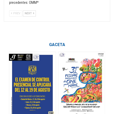
precedentes: OMM*
PREV
NEXT
GACETA