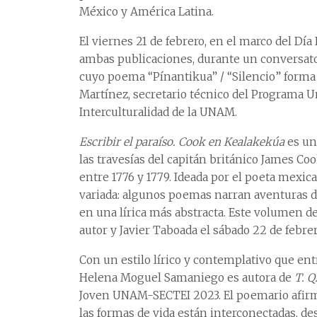
México y América Latina.
El viernes 21 de febrero, en el marco del Dí
ambas publicaciones, durante un conversato
cuyo poema “Pínantikua” / “Silencio” forma
Martínez, secretario técnico del Programa Uni
Interculturalidad de la UNAM.
Escribir el paraíso. Cook en Kealakekúa
es un
las travesías del capitán británico James Co
entre 1776 y 1779. Ideada por el poeta mexic
variada: algunos poemas narran aventuras d
en una lírica más abstracta. Este volumen de
autor y Javier Taboada el sábado 22 de febrer
Con un estilo lírico y contemplativo que entre
Helena Moguel Samaniego es autora de
T. Q
Joven UNAM-SECTEI 2023. El poemario afirma
las formas de vida están interconectadas, d