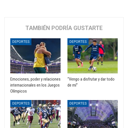
TAMBIÉN PODRÍA GUSTARTE
DEPORTES
DEPORTES
Emociones, poder y relaciones
“Vengo a disfrutar y dar todo
internacionales en los Juegos
de mí”
Olímpicos
DEPORTES
DEPORTES