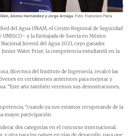
ldén, Alonso Hernández y Jorge Arriaga.
Foto: Francisco Parra.
la Red del Agua UNAM, el Centro Regional de Seguridad
 de UNESCO– y la Embajada de Suecia en México
 Nacional Juvenil del Agua 2023, cuyo ganador
Junior Water Prize, la competencia estudiantil en la
a, directora del Instituto de Ingeniería, recalcó las
 jóvenes en certámenes anteriores para mejorar y
gua. “Este año también veremos sus demostraciones,
ompetencia, “cuando ya nos estamos recuperando de la
una mayor participación.
derar dos categorías en el concurso internacional:
, y otra para los países en vías de desarrollo, para que