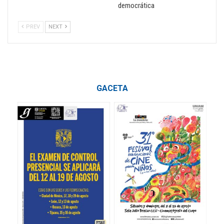
democrática
PREV
NEXT
GACETA