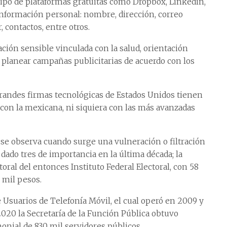
 tipo de plataformas gratuitas como Dropbox, Linkedin,
información personal: nombre, dirección, correo
, contactos, entre otros.
ión sensible vinculada con la salud, orientación
es planear campañas publicitarias de acuerdo con los
 grandes firmas tecnológicas de Estados Unidos tienen
con la mexicana, ni siquiera con las más avanzadas
s se observa cuando surge una vulneración o filtración
dado tres de importancia en la última década; la
toral del entonces Instituto Federal Electoral, con 58
 mil pesos.
 Usuarios de Telefonía Móvil, el cual operó en 2009 y
 2020 la Secretaría de la Función Pública obtuvo
onial de 830 mil servidores públicos.