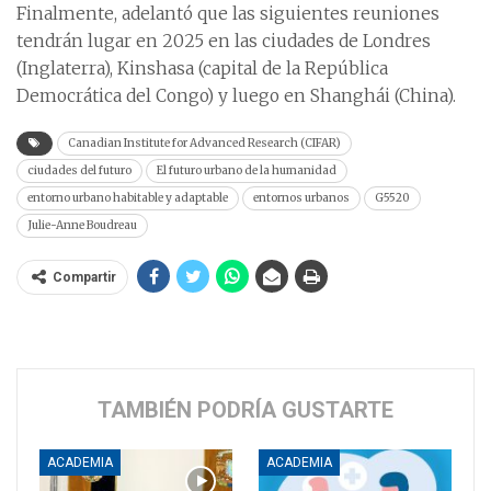
Finalmente, adelantó que las siguientes reuniones
tendrán lugar en 2025 en las ciudades de Londres
(Inglaterra), Kinshasa (capital de la República
Democrática del Congo) y luego en Shanghái (China).
Canadian Institute for Advanced Research (CIFAR)
ciudades del futuro
El futuro urbano de la humanidad
entorno urbano habitable y adaptable
entornos urbanos
G5520
Julie-Anne Boudreau
Compartir
TAMBIÉN PODRÍA GUSTARTE
ACADEMIA
ACADEMIA