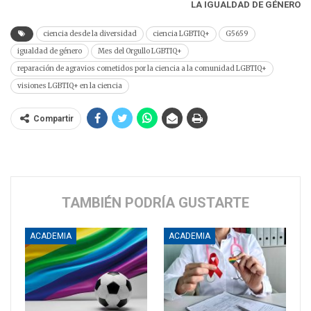
LA IGUALDAD DE GÉNERO
ciencia desde la diversidad
ciencia LGBTIQ+
G5659
igualdad de género
Mes del Orgullo LGBTIQ+
reparación de agravios cometidos por la ciencia a la comunidad LGBTIQ+
visiones LGBTIQ+ en la ciencia
Compartir
TAMBIÉN PODRÍA GUSTARTE
ACADEMIA
ACADEMIA