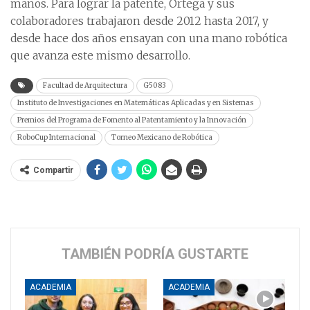
manos. Para lograr la patente, Ortega y sus
colaboradores trabajaron desde 2012 hasta 2017, y
desde hace dos años ensayan con una mano robótica
que avanza este mismo desarrollo.
Facultad de Arquitectura
G5083
Instituto de Investigaciones en Matemáticas Aplicadas y en Sistemas
Premios del Programa de Fomento al Patentamiento y la Innovación
RoboCup Internacional
Torneo Mexicano de Robótica
Compartir
TAMBIÉN PODRÍA GUSTARTE
ACADEMIA
ACADEMIA