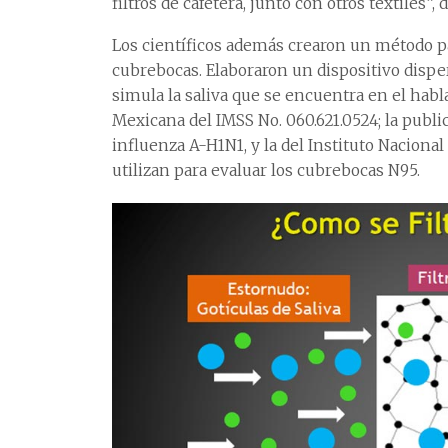
filtros de cafetera, junto con otros textiles”, d
Los científicos además crearon un método par
cubrebocas. Elaboraron un dispositivo dispe
simula la saliva que se encuentra en el hab
Mexicana del IMSS No. 060.621.0524; la publi
influenza A-H1N1, y la del Instituto Naciona
utilizan para evaluar los cubrebocas N95.