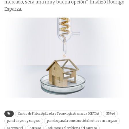
mercado, será una muy buena opción”, finalizó Rodrigo
Esparza.
Centro de Física Aplicada y Tecnología Avanzada (CFATA)
G5546
panel de yeso y sargazo
paneles para la construcción hechos con sargazo
Sargapanel
Sargazo
soluciones al problema del sargazo