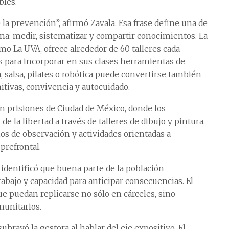
bles.
la prevención”, afirmó Zavala. Esa frase define una de
a: medir, sistematizar y compartir conocimientos. La
mo La UVA, ofrece alrededor de 60 talleres cada
os para incorporar en sus clases herramientas de
, salsa, pilates o robótica puede convertirse también
itivas, convivencia y autocuidado.
n prisiones de Ciudad de México, donde los
 la libertad a través de talleres de dibujo y pintura.
os de observación y actividades orientadas a
prefrontal.
 identificó que buena parte de la población
abajo y capacidad para anticipar consecuencias. El
e puedan replicarse no sólo en cárceles, sino
munitarios.
brayó la gestora al hablar del eje expositivo. El