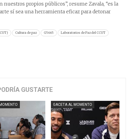
 nuestros propios públicos”, resume Zavala, “es la
arte sí sea una herramienta eficaz para detonar
(CCUT)
Cultura de paz
G5665
Laboratorios de Paz del CCUT
PODRÍA GUSTARTE
 MOMENTO
GACETA AL MOMENTO