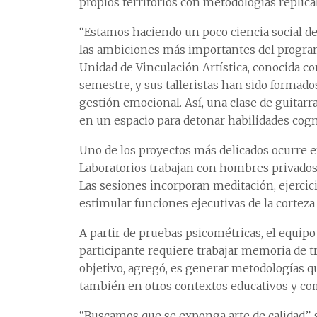
propios territorios con metodologías replica
“Estamos haciendo un poco ciencia social de 
las ambiciones más importantes del program
Unidad de Vinculación Artística, conocida co
semestre, y sus talleristas han sido formad
gestión emocional. Así, una clase de guitarra
en un espacio para detonar habilidades cogn
Uno de los proyectos más delicados ocurre e
Laboratorios trabajan con hombres privados de
Las sesiones incorporan meditación, ejercici
estimular funciones ejecutivas de la corteza 
A partir de pruebas psicométricas, el equipo
participante requiere trabajar memoria de tr
objetivo, agregó, es generar metodologías qu
también en otros contextos educativos y co
“Buscamos que se exponga arte de calidad”, su