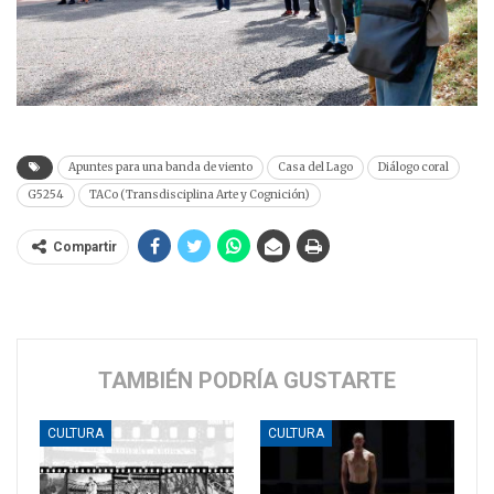
Apuntes para una banda de viento
Casa del Lago
Diálogo coral
G5254
TACo (Transdisciplina Arte y Cognición)
Compartir
TAMBIÉN PODRÍA GUSTARTE
CULTURA
CULTURA