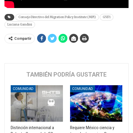
Consejo Directivo del Migration Policy Institute (MPI)
G5171
Luciana Gandini
Compartir
TAMBIÉN PODRÍA GUSTARTE
COMUNIDAD
COMUNIDAD
Distinción internacional a
Requiere México ciencia y