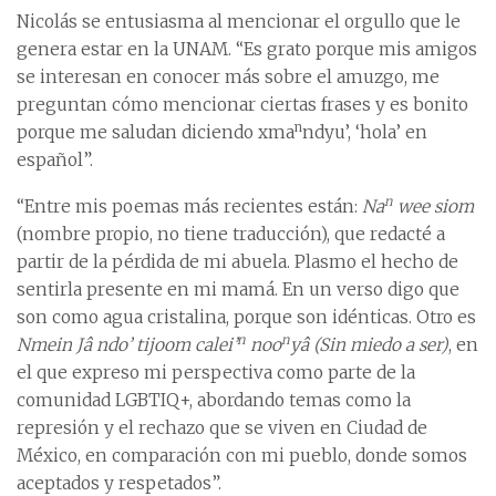
Nicolás se entusiasma al mencionar el orgullo que le
genera estar en la UNAM. “Es grato porque mis amigos
se interesan en conocer más sobre el amuzgo, me
preguntan cómo mencionar ciertas frases y es bonito
n
porque me saludan diciendo xma
ndyu’, ‘hola’ en
español”.
n
“Entre mis poemas más recientes están:
Na
wee siom
(nombre propio, no tiene traducción), que redacté a
partir de la pérdida de mi abuela. Plasmo el hecho de
sentirla presente en mi mamá. En un verso digo que
son como agua cristalina, porque son idénticas. Otro es
n
n
Nmein Jâ ndo’ tijoom calei’
noo
yâ (Sin miedo a ser)
, en
el que expreso mi perspectiva como parte de la
comunidad LGBTIQ+, abordando temas como la
represión y el rechazo que se viven en Ciudad de
México, en comparación con mi pueblo, donde somos
aceptados y respetados”.