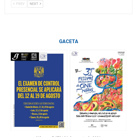
PREV
NEXT
GACETA