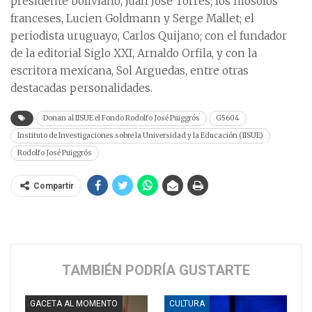
presidente boliviano, Juan José Torres; los filósofos
franceses, Lucien Goldmann y Serge Mallet; el
periodista uruguayo, Carlos Quijano; con el fundador
de la editorial Siglo XXI, Arnaldo Orfila, y con la
escritora mexicana, Sol Arguedas, entre otras
destacadas personalidades.
Donan al IISUE el Fondo Rodolfo José Puiggrós
G5604
Instituto de Investigaciones sobre la Universidad y la Educación (IISUE)
Rodolfo José Puiggrós
Compartir
TAMBIÉN PODRÍA GUSTARTE
GACETA AL MOMENTO
CULTURA