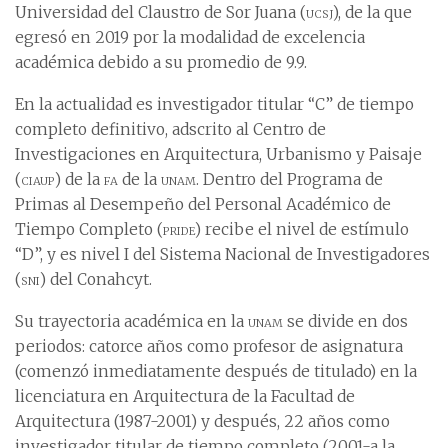
Universidad del Claustro de Sor Juana (
ucsj
), de la que
egresó en 2019 por la modalidad de excelencia
académica debido a su promedio de 9.9.
En la actualidad es investigador titular “C” de tiempo
completo definitivo, adscrito al Centro de
Investigaciones en Arquitectura, Urbanismo y Paisaje
(
ciaup
) de la
fa
de la
unam
. Dentro del Programa de
Primas al Desempeño del Personal Académico de
Tiempo Completo (
pride
) recibe el nivel de estímulo
“D”, y es nivel I del Sistema Nacional de Investigadores
(
sni
) del Conahcyt.
Su trayectoria académica en la
unam
se divide en dos
periodos: catorce años como profesor de asignatura
(comenzó inmediatamente después de titulado) en la
licenciatura en Arquitectura de la Facultad de
Arquitectura (1987-2001) y después, 22 años como
investigador titular de tiempo completo (2001-a la