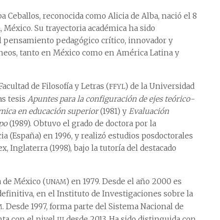
a Ceballos, reconocida como Alicia de Alba, nació el 8
a, México. Su trayectoria académica ha sido
l pensamiento pedagógico crítico, innovador y
eos, tanto en México como en América Latina y
ffyl
acultad de Filosofía y Letras (
) de la Universidad
las tesis
Apuntes para la configuración de ejes teórico-
émica en educación superior
(1981) y
Evaluación
po
(1989). Obtuvo el grado de doctora por la
a (España) en 1996, y realizó estudios posdoctorales
x, Inglaterra (1998), bajo la tutoría del destacado
unam
 de México (
) en 1979. Desde el año 2000 es
finitiva, en el Instituto de Investigaciones sobre la
m
. Desde 1997, forma parte del Sistema Nacional de
iii
nta con el nivel
desde 2013. Ha sido distinguida con