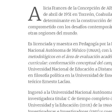
A
licia Frances de la Concepción de Alb
de abril de 1951 en Torreón, Coahuil
determinante en la construcción de
comprometido con los desafíos contemporán
otras regiones del mundo.
Es licenciada y maestra en Pedagogía por la F
unam
Nacional Autónoma de México (
), con 
metodológicos en el área de evaluación acad
curricular: conformación conceptual del cam
Universidad Nacional de Educación a Distanci
en filosofía política en la Universidad de Esse
teórico Ernesto Laclau.
Ingresó a la Universidad Nacional Autónoma
investigadora titular C de tiempo completo de
iisue
una
Universidad y la Educación (
) de la
snii
Investigadoras e Investigadores (
) y cue