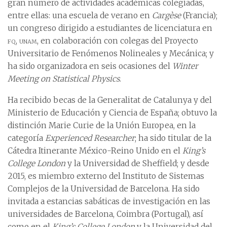
gran número de actividades académicas colegiadas,
entre ellas: una escuela de verano en
Cargèse
(Francia);
un congreso dirigido a estudiantes de licenciatura en
fq
,
unam
, en colaboración con colegas del Proyecto
Universitario de Fenómenos Nolineales y Mecánica; y
ha sido organizadora en seis ocasiones del
Winter
Meeting on Statistical Physics
.
Ha recibido becas de la Generalitat de Catalunya y del
Ministerio de Educación y Ciencia de España; obtuvo la
distinción Marie Curie de la Unión Europea, en la
categoría
Experienced Researcher
; ha sido titular de la
Cátedra Itinerante México-Reino Unido en el
King’s
College London
y la Universidad de Sheffield; y desde
2015, es miembro externo del Instituto de Sistemas
Complejos de la Universidad de Barcelona. Ha sido
invitada a estancias sabáticas de investigación en las
universidades de Barcelona, Coimbra (Portugal), así
como en el
King’s College London
y la Universidad del