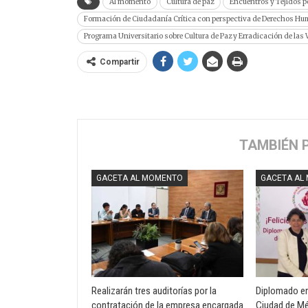
Al momento
Cultura de paz
Encuentros y Tejidos po
Formación de Ciudadanía Crítica con perspectiva de Derechos Hu
Programa Universitario sobre Cultura de Paz y Erradicación de las
Compartir
TAMBIÉN 
GACETA AL MOMENTO
GACETA AL
Realizarán tres auditorías por la
Diplomado en 
contratación de la empresa encargada
Ciudad de Mé