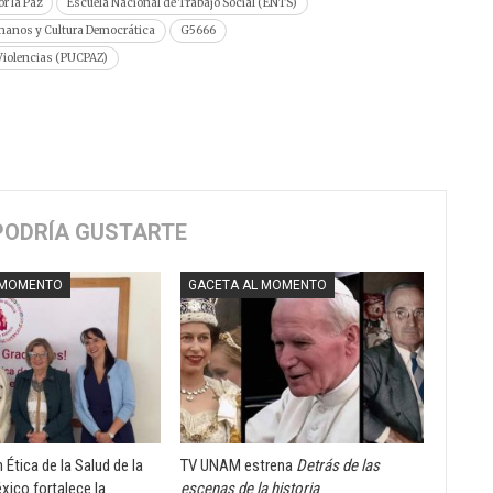
r la Paz
Escuela Nacional de Trabajo Social (ENTS)
manos y Cultura Democrática
G5666
 Violencias (PUCPAZ)
PODRÍA GUSTARTE
 MOMENTO
GACETA AL MOMENTO
Ética de la Salud de la
TV UNAM estrena
Detrás de las
xico fortalece la
escenas de la historia