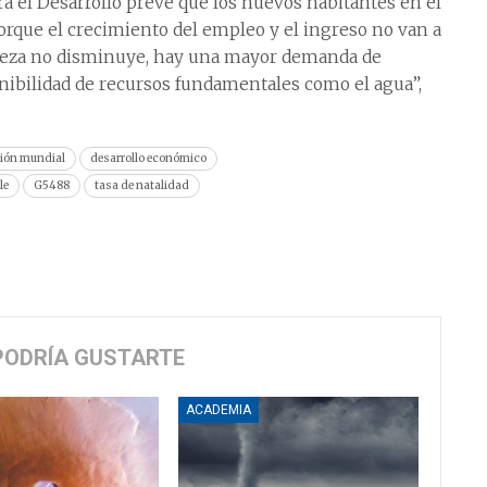
a el Desarrollo prevé que los nuevos habitantes en el
porque el crecimiento del empleo y el ingreso no van a
obreza no disminuye, hay una mayor demanda de
onibilidad de recursos fundamentales como el agua”,
ción mundial
desarrollo económico
le
G5488
tasa de natalidad
PODRÍA GUSTARTE
ACADEMIA