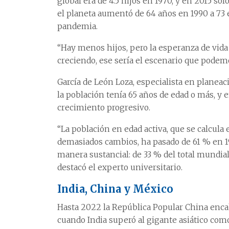
global era de 4.5 hijos en 1970, y en 2015 só
el planeta aumentó de 64 años en 1990 a 73 
pandemia.
“Hay menos hijos, pero la esperanza de vida 
creciendo, ese sería el escenario que podem
García de León Loza, especialista en planea
la población tenía 65 años de edad o más, y 
crecimiento progresivo.
“La población en edad activa, que se calcula
demasiados cambios, ha pasado de 61 % en 19
manera sustancial: de 33 % del total mundial
destacó el experto universitario.
India, China y México
Hasta 2022 la República Popular China enca
cuando India superó al gigante asiático como