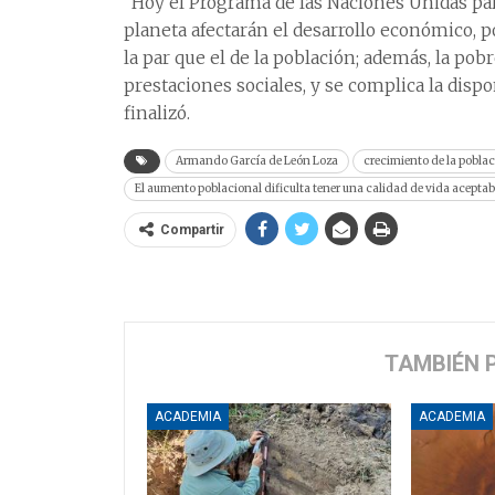
“Hoy el Programa de las Naciones Unidas par
planeta afectarán el desarrollo económico, 
la par que el de la población; además, la p
prestaciones sociales, y se complica la disp
finalizó.
Armando García de León Loza
crecimiento de la pobla
El aumento poblacional dificulta tener una calidad de vida aceptab
Compartir
TAMBIÉN 
ACADEMIA
ACADEMIA