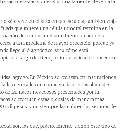
hagan metástasis y desafortunadamente, lleven a la
 sólo vive en el sitio en que se aloja, también viaja
. “Cada que muere una célula tumoral termina en la
ormación del tumor mediante fuentes, como los
s acerca a una medicina de mayor precisión, porque ya
do llegó al diagnóstico, sino cómo está
apia a lo largo del tiempo sin necesidad de hacer una
uidas, agregó. En México se realizan en instituciones
trolados centrados en conocer cómo estos abordajes
to de fármacos novedosos presentados por la
ivadas se efectúan estas biopsias de manera más
 90 mil pesos, y no siempre las cubren los seguros de
ectal son los que, prácticamente, tienen este tipo de