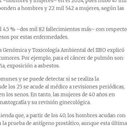
os –hombres y mujeres– en el 2024, pues hubo 47 mil
sponden a hombres y 22 mil 542 a mujeres, según las
 4.5 % –dos mil 82 fallecimientos más– con respecto
cesos por estas enfermedades.
 Genómica y Toxicología Ambiental del IIBO explicó
 tumores. Por ejemplo, para el cáncer de pulmón son:
ña, exposición a asbestos.
unes y se puede detectar si se realiza la
esde los 25 se acude al médico a revisiones periódicas,
n los senos. En tanto, las mujeres de 40 años en
astografía y su revisión ginecológica.
ienda que, a partir de los 40, los hombres acudan con
n la prueba de antígeno prostático, aunque esta última