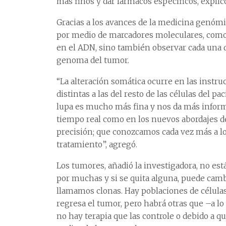
más finos y dar fármacos específicos, expli
Gracias a los avances de la medicina genómi
por medio de marcadores moleculares, como 
en el ADN, sino también observar cada una de
genoma del tumor.
“La alteración somática ocurre en las instr
distintas a las del resto de las células del p
lupa es mucho más fina y nos da más infor
tiempo real como en los nuevos abordajes de 
precisión; que conozcamos cada vez más a 
tratamiento”, agregó.
Los tumores, añadió la investigadora, no es
por muchas y si se quita alguna, puede camb
llamamos clonas. Hay poblaciones de células
regresa el tumor, pero habrá otras que –a lo
no hay terapia que las controle o debido a qu