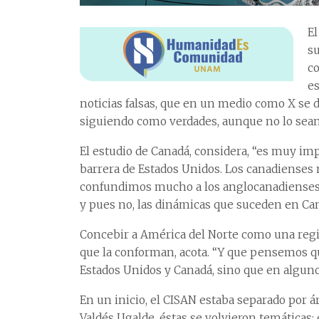
El
su
co
es
noticias falsas, que en un medio como X se d
siguiendo como verdades, aunque no lo sean
El estudio de Canadá, considera, “es muy im
barrera de Estados Unidos. Los canadienses 
confundimos mucho a los anglocanadienses,
y pues no, las dinámicas que suceden en Can
Concebir a América del Norte como una regió
que la conforman, acota. “Y que pensemos qu
Estados Unidos y Canadá, sino que en algunos 
En un inicio, el CISAN estaba separado por ár
Valdés Ugalde, éstas se volvieron temáticas: 