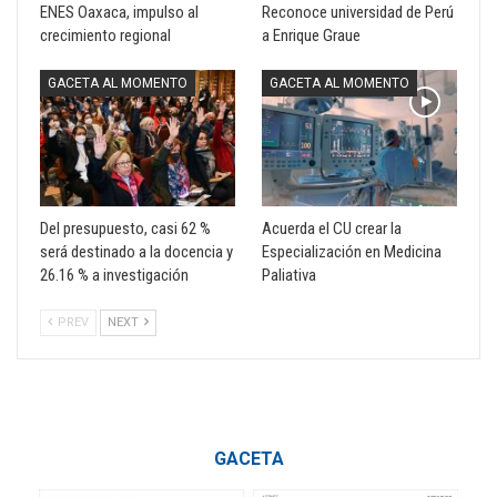
ENES Oaxaca, impulso al
Reconoce universidad de Perú
crecimiento regional
a Enrique Graue
GACETA AL MOMENTO
GACETA AL MOMENTO
Del presupuesto, casi 62 %
Acuerda el CU crear la
será destinado a la docencia y
Especialización en Medicina
26.16 % a investigación
Paliativa
PREV
NEXT
GACETA