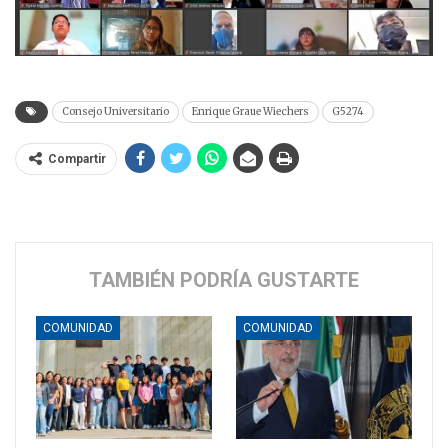
Consejo Universitario
Enrique Graue Wiechers
G5274
Compartir
TAMBIÉN PODRÍA GUSTARTE
COMUNIDAD
COMUNIDAD